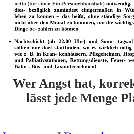
netto (für einen Ein-Personenhaushalt)
notwendig,
dies- bezüglich zumindest einigermaßen in Wü
leben zu können – das heißt, ohne ständige Sorg
nicht über den Monat zu kommen, um die wichtigs
Dinge be- zahlen zu können.
Nachtschicht (ab 22.00 Uhr) und Sonn- tagsarb
sollten nur dort stattfinden, wo es wirklich nötig i
wie z. B. in Kran- kenhäusern, Pflegeheimen, Hosp
und Palliativstationen, Rettungsdienste, Feuer- we
Bahn-, Bus- und Taxiunternehmen!
Wer Angst hat, korre
lässt jede Menge Pl