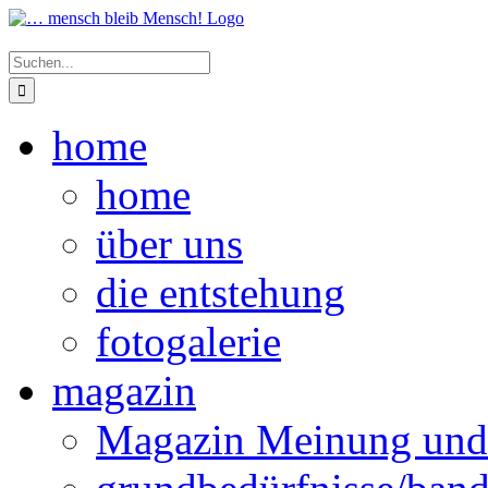
Zum
Inhalt
Suche
springen
nach:
home
home
über uns
die entstehung
fotogalerie
magazin
Magazin Meinung und