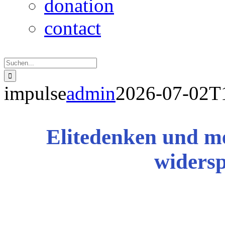
donation
contact
Suche
nach:
impulse
admin
2026-07-02T
Elitedenken und m
widersp